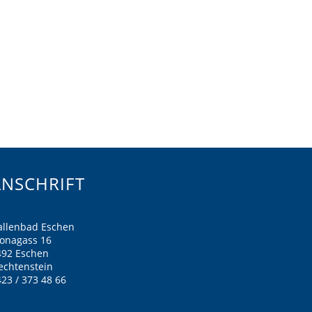
ANSCHRIFT
allenbad Eschen
ronagass 16
492 Eschen
echtenstein
23 / 373 48 66