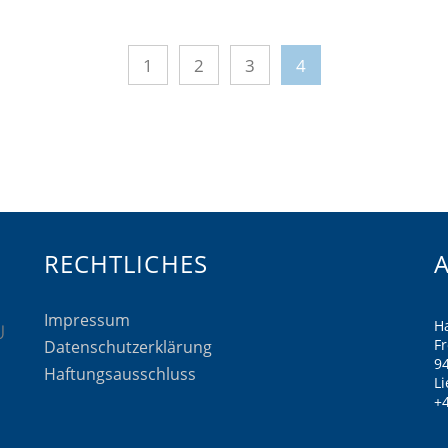
1
2
3
4
RECHTLICHES
Impressum
H
F
Datenschutzerklärung
9
Haftungsausschluss
Li
+4