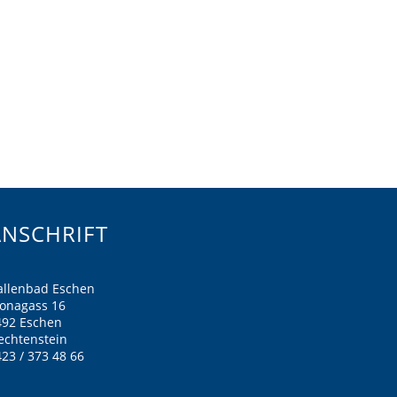
ANSCHRIFT
allenbad Eschen
ronagass 16
492 Eschen
echtenstein
23 / 373 48 66