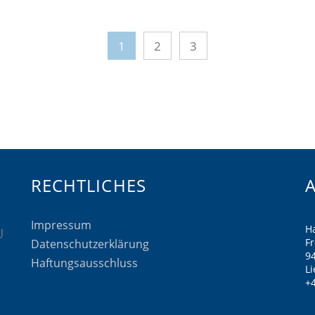
1
2
3
RECHTLICHES
Impressum
H
F
Datenschutzerklärung
9
Haftungsausschluss
Li
+4