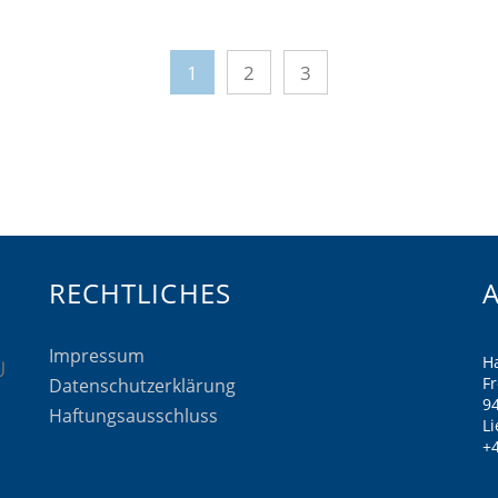
1
2
3
RECHTLICHES
Impressum
H
F
Datenschutzerklärung
9
Haftungsausschluss
Li
+4