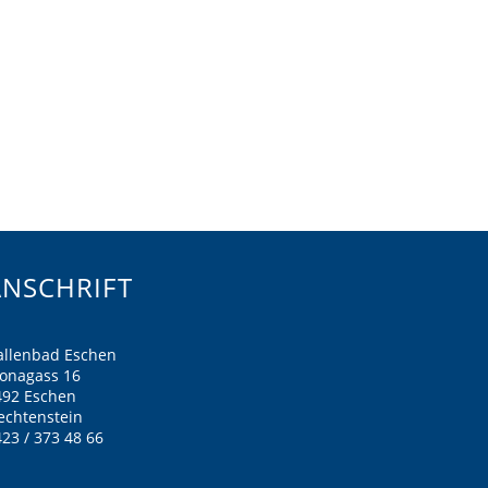
ANSCHRIFT
allenbad Eschen
ronagass 16
492 Eschen
echtenstein
23 / 373 48 66