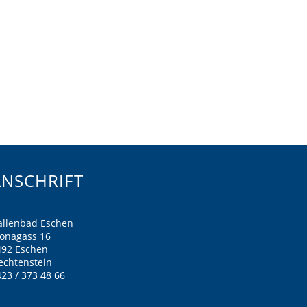
ANSCHRIFT
allenbad Eschen
ronagass 16
492 Eschen
echtenstein
23 / 373 48 66