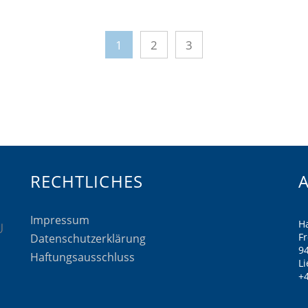
1
2
3
RECHTLICHES
Impressum
H
F
Datenschutzerklärung
9
Haftungsausschluss
Li
+4