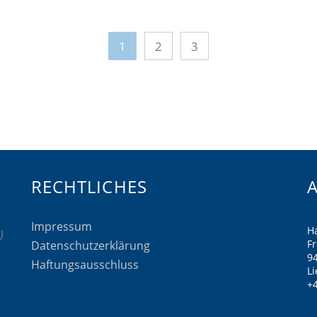
1
2
3
RECHTLICHES
Impressum
H
F
Datenschutzerklärung
9
Haftungsausschluss
Li
+4