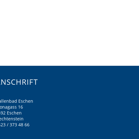
ANSCHRIFT
allenbad Eschen
ronagass 16
492 Eschen
echtenstein
23 / 373 48 66