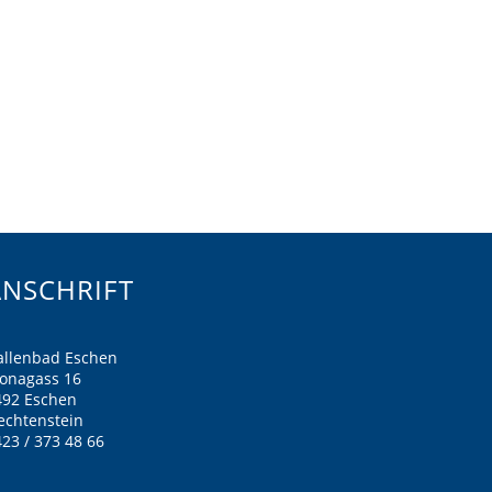
ANSCHRIFT
allenbad Eschen
ronagass 16
492 Eschen
echtenstein
23 / 373 48 66