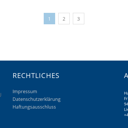
1
2
3
RECHTLICHES
Impressum
H
F
Datenschutzerklärung
9
Haftungsausschluss
Li
+4