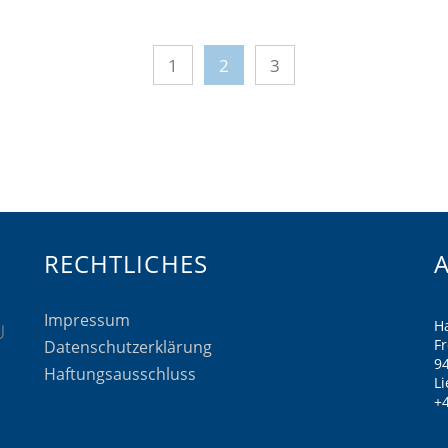
1
2
3
RECHTLICHES
Impressum
H
F
Datenschutzerklärung
9
Haftungsausschluss
Li
+4