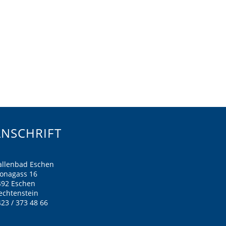
ANSCHRIFT
allenbad Eschen
ronagass 16
492 Eschen
echtenstein
23 / 373 48 66