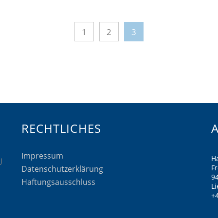
1
2
3
RECHTLICHES
Impressum
H
F
Datenschutzerklärung
9
Haftungsausschluss
Li
+4