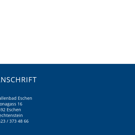
ANSCHRIFT
allenbad Eschen
ronagass 16
492 Eschen
echtenstein
23 / 373 48 66