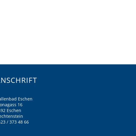
ANSCHRIFT
allenbad Eschen
ronagass 16
492 Eschen
echtenstein
23 / 373 48 66