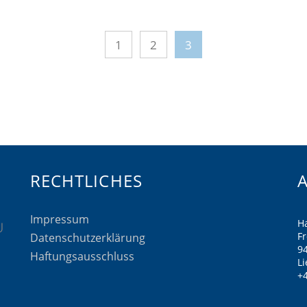
1
2
3
RECHTLICHES
Impressum
H
F
Datenschutzerklärung
9
Haftungsausschluss
Li
+4