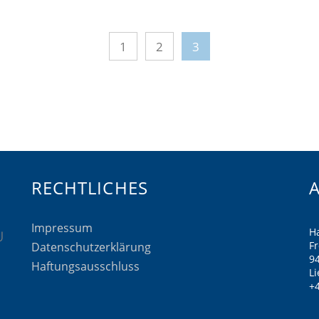
1
2
3
RECHTLICHES
Impressum
H
F
Datenschutzerklärung
9
Haftungsausschluss
Li
+4