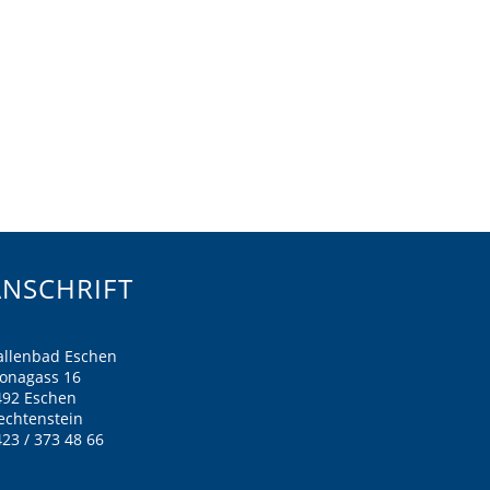
ANSCHRIFT
allenbad Eschen
ronagass 16
492 Eschen
echtenstein
23 / 373 48 66