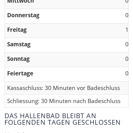
Mittwoch
09
Donnerstag
09
Freitag
13
Samstag
09
Sonntag
09
Feiertage
09
Kassaschluss: 30 Minuten vor Badeschluss
Schliessung: 30 Minuten nach Badeschluss
DAS HALLENBAD BLEIBT AN
FOLGENDEN TAGEN GESCHLOSSEN