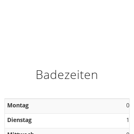
HOME
INFO
ÖFFNUNGSZEITEN
Badezeiten
Montag
09
Dienstag
13