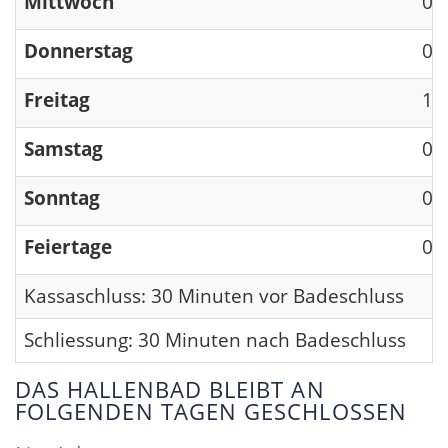
Mittwoch
09
Donnerstag
09
Freitag
13
Samstag
09
Sonntag
09
Feiertage
09
Kassaschluss: 30 Minuten vor Badeschluss
Schliessung: 30 Minuten nach Badeschluss
DAS HALLENBAD BLEIBT AN
FOLGENDEN TAGEN GESCHLOSSEN