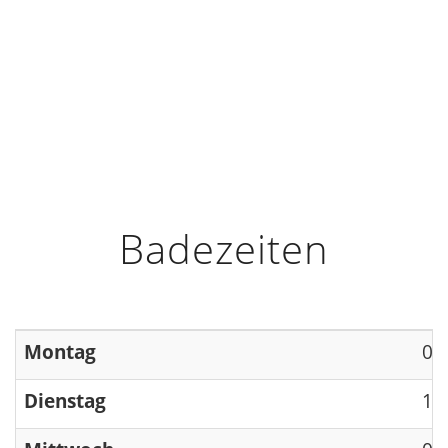
HOME
INFO
ÖFFNUNGSZEITEN
Badezeiten
Montag
09
Dienstag
13