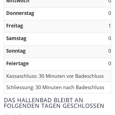
Mittwoch
09
Donnerstag
09
Freitag
13
Samstag
09
Sonntag
09
Feiertage
09
Kassaschluss: 30 Minuten vor Badeschluss
Schliessung: 30 Minuten nach Badeschluss
DAS HALLENBAD BLEIBT AN
FOLGENDEN TAGEN GESCHLOSSEN