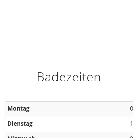
HOME
INFO
ÖFFNUNGSZEITEN
Badezeiten
Montag
09
Dienstag
13