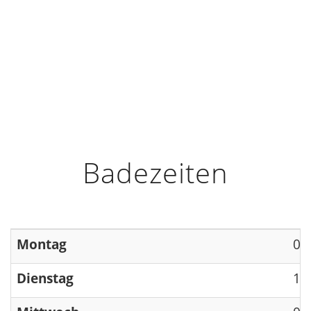
HOME
INFO
ÖFFNUNGSZEITEN
Badezeiten
Montag
09
Dienstag
13