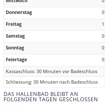
Mittwoch
09
Donnerstag
09
Freitag
13
Samstag
09
Sonntag
09
Feiertage
09
Kassaschluss: 30 Minuten vor Badeschluss
Schliessung: 30 Minuten nach Badeschluss
DAS HALLENBAD BLEIBT AN
FOLGENDEN TAGEN GESCHLOSSEN