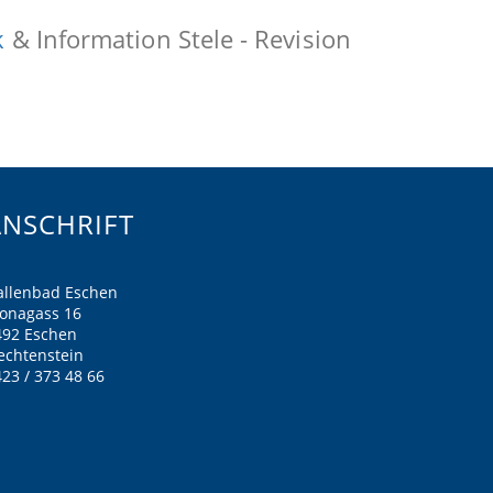
k
& Information Stele - Revision
ANSCHRIFT
allenbad Eschen
ronagass 16
492 Eschen
echtenstein
23 / 373 48 66