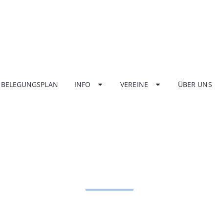
BELEGUNGSPLAN
INFO
VEREINE
ÜBER UNS
NGSZEITEN HA
ZENTRUM UNT
HOME
INFO
ÖFFNUNGSZEITEN