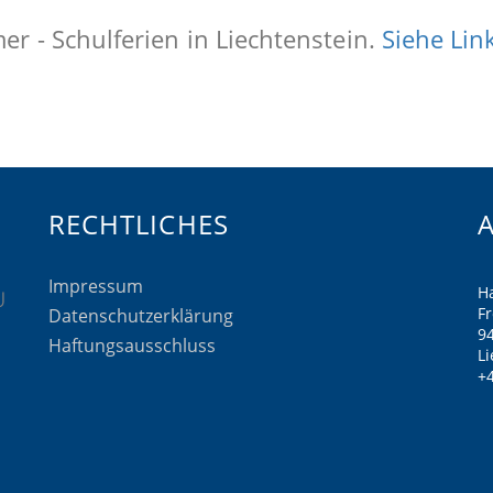
r - Schulferien in Liechtenstein.
Siehe Lin
RECHTLICHES
Impressum
H
F
Datenschutzerklärung
9
Haftungsausschluss
Li
+4