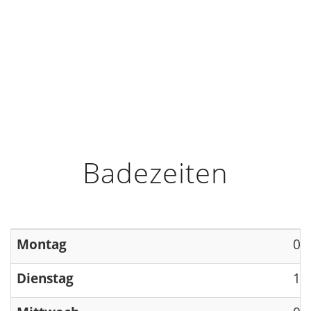
HOME
INFO
ÖFFNUNGSZEITEN
Badezeiten
Montag
09
Dienstag
13