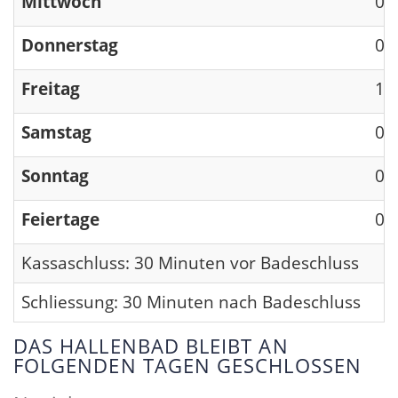
Mittwoch
09
Donnerstag
09
Freitag
13
Samstag
09
Sonntag
09
Feiertage
09
Kassaschluss: 30 Minuten vor Badeschluss
Schliessung: 30 Minuten nach Badeschluss
DAS HALLENBAD BLEIBT AN
FOLGENDEN TAGEN GESCHLOSSEN