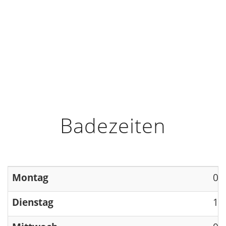
HOME
INFO
ÖFFNUNGSZEITEN
Badezeiten
Montag
09
Dienstag
13