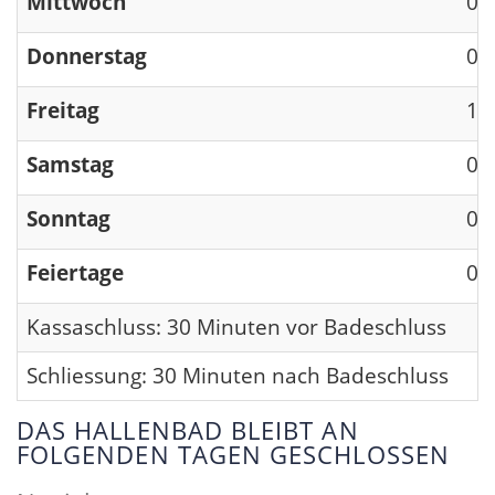
Mittwoch
09
Donnerstag
09
Freitag
13
Samstag
09
Sonntag
09
Feiertage
09
Kassaschluss: 30 Minuten vor Badeschluss
Schliessung: 30 Minuten nach Badeschluss
DAS HALLENBAD BLEIBT AN
FOLGENDEN TAGEN GESCHLOSSEN