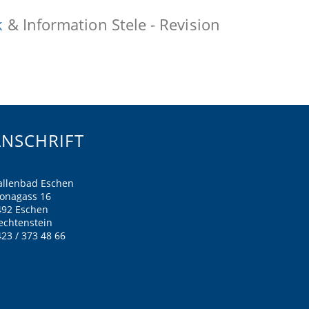
k
& Information Stele - Revision
ANSCHRIFT
allenbad Eschen
ronagass 16
492 Eschen
echtenstein
23 / 373 48 66