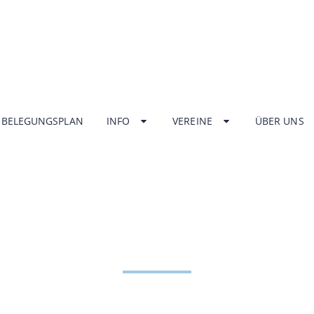
BELEGUNGSPLAN
INFO
VEREINE
ÜBER UNS
NGSZEITEN HA
ZENTRUM UNT
HOME
INFO
ÖFFNUNGSZEITEN