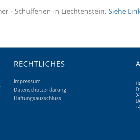
r - Schulferien in Liechtenstein.
Siehe Lin
RECHTLICHES
Impressum
H
F
Datenschutzerklärung
9
Haftungsausschluss
Li
+4