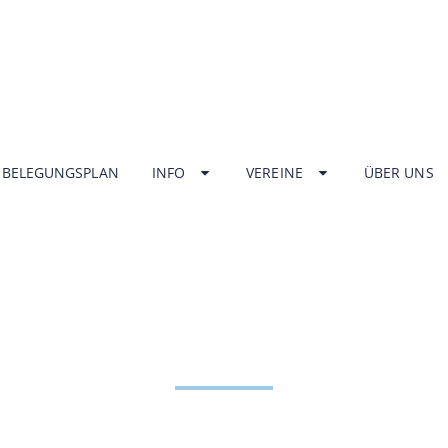
BELEGUNGSPLAN
INFO
VEREINE
ÜBER UNS
NGSZEITEN HA
ZENTRUM UNT
HOME
INFO
ÖFFNUNGSZEITEN