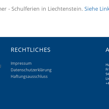
r - Schulferien in Liechtenstein.
Siehe Lin
RECHTLICHES
Impressum
H
F
Datenschutzerklärung
9
Haftungsausschluss
Li
+4