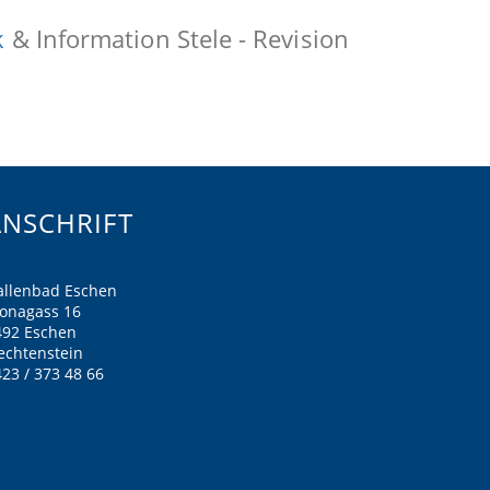
k
& Information Stele - Revision
ANSCHRIFT
allenbad Eschen
ronagass 16
492 Eschen
echtenstein
23 / 373 48 66