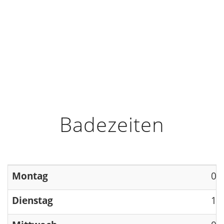
HOME
INFO
ÖFFNUNGSZEITEN
Badezeiten
Montag
09
Dienstag
13