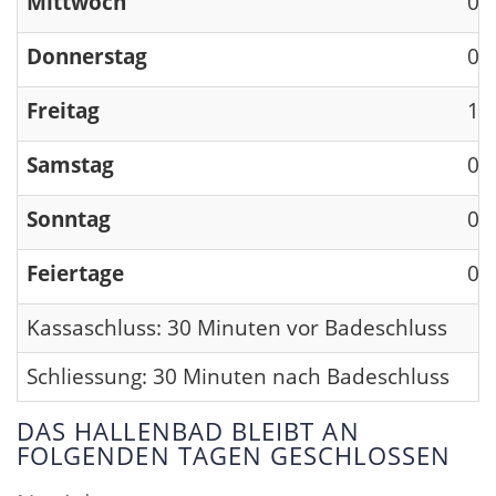
Mittwoch
09
Donnerstag
09
Freitag
13
Samstag
09
Sonntag
09
Feiertage
09
Kassaschluss: 30 Minuten vor Badeschluss
Schliessung: 30 Minuten nach Badeschluss
DAS HALLENBAD BLEIBT AN
FOLGENDEN TAGEN GESCHLOSSEN