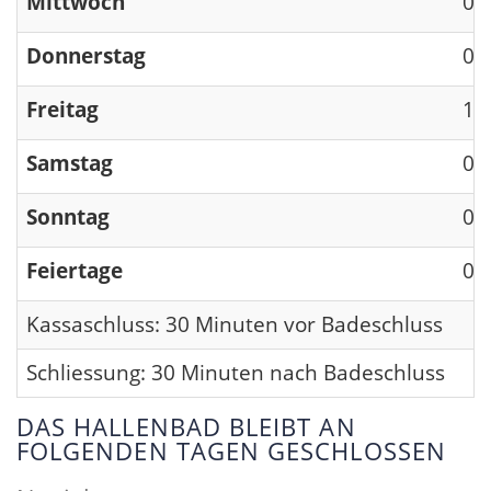
Mittwoch
09
Donnerstag
09
Freitag
13
Samstag
09
Sonntag
09
Feiertage
09
Kassaschluss: 30 Minuten vor Badeschluss
Schliessung: 30 Minuten nach Badeschluss
DAS HALLENBAD BLEIBT AN
FOLGENDEN TAGEN GESCHLOSSEN