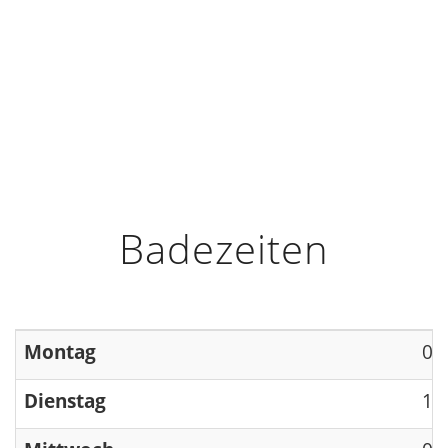
HOME
INFO
ÖFFNUNGSZEITEN
Badezeiten
Montag
09
Dienstag
13