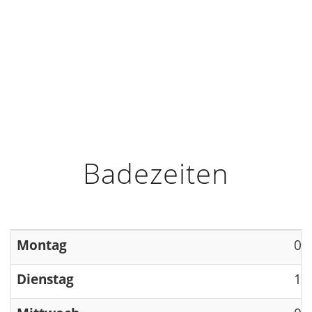
HOME
INFO
ÖFFNUNGSZEITEN
Badezeiten
Montag
09
Dienstag
13