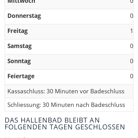
Mittwoch
09
Donnerstag
09
Freitag
13
Samstag
09
Sonntag
09
Feiertage
09
Kassaschluss: 30 Minuten vor Badeschluss
Schliessung: 30 Minuten nach Badeschluss
DAS HALLENBAD BLEIBT AN
FOLGENDEN TAGEN GESCHLOSSEN