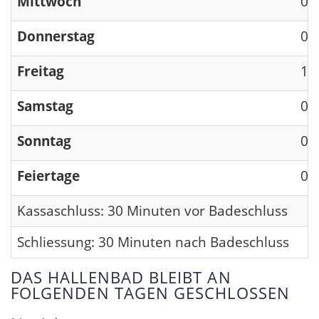
Mittwoch
09
Donnerstag
09
Freitag
13
Samstag
09
Sonntag
09
Feiertage
09
Kassaschluss: 30 Minuten vor Badeschluss
Schliessung: 30 Minuten nach Badeschluss
DAS HALLENBAD BLEIBT AN
FOLGENDEN TAGEN GESCHLOSSEN