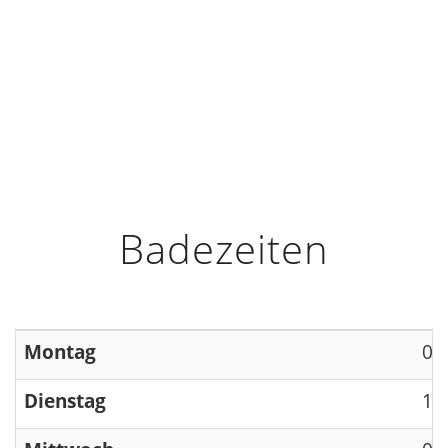
HOME
INFO
ÖFFNUNGSZEITEN
Badezeiten
Montag
09
Dienstag
13