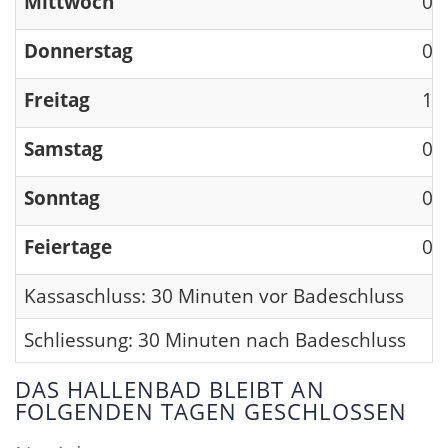
Mittwoch
09
Donnerstag
09
Freitag
13
Samstag
09
Sonntag
09
Feiertage
09
Kassaschluss: 30 Minuten vor Badeschluss
Schliessung: 30 Minuten nach Badeschluss
DAS HALLENBAD BLEIBT AN
FOLGENDEN TAGEN GESCHLOSSEN