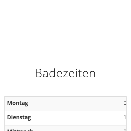
HOME
INFO
ÖFFNUNGSZEITEN
Badezeiten
Montag
09
Dienstag
13