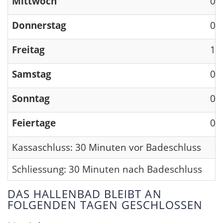
Mittwoch
09
Donnerstag
09
Freitag
13
Samstag
09
Sonntag
09
Feiertage
09
Kassaschluss: 30 Minuten vor Badeschluss
Schliessung: 30 Minuten nach Badeschluss
DAS HALLENBAD BLEIBT AN
FOLGENDEN TAGEN GESCHLOSSEN