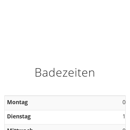
HOME
INFO
ÖFFNUNGSZEITEN
Badezeiten
Montag
09
Dienstag
13