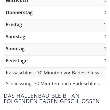
Mittwoch
09
Donnerstag
09
Freitag
13
Samstag
09
Sonntag
09
Feiertage
09
Kassaschluss: 30 Minuten vor Badeschluss
Schliessung: 30 Minuten nach Badeschluss
DAS HALLENBAD BLEIBT AN
FOLGENDEN TAGEN GESCHLOSSEN