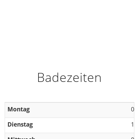
HOME
INFO
ÖFFNUNGSZEITEN
Badezeiten
Montag
09
Dienstag
13