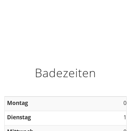
HOME
INFO
ÖFFNUNGSZEITEN
Badezeiten
Montag
09
Dienstag
13