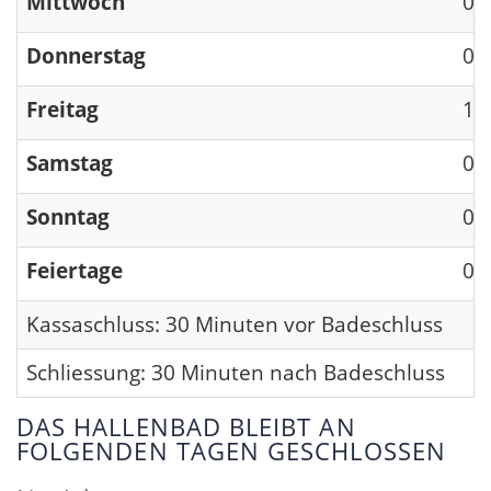
Mittwoch
09
Donnerstag
09
Freitag
13
Samstag
09
Sonntag
09
Feiertage
09
Kassaschluss: 30 Minuten vor Badeschluss
Schliessung: 30 Minuten nach Badeschluss
DAS HALLENBAD BLEIBT AN
FOLGENDEN TAGEN GESCHLOSSEN