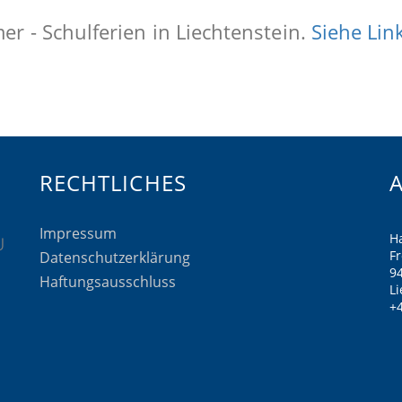
r - Schulferien in Liechtenstein.
Siehe Lin
RECHTLICHES
Impressum
H
F
Datenschutzerklärung
9
Haftungsausschluss
Li
+4