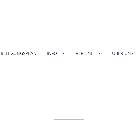
BELEGUNGSPLAN
INFO
VEREINE
ÜBER UNS
NGSZEITEN HA
ZENTRUM UNT
HOME
INFO
ÖFFNUNGSZEITEN