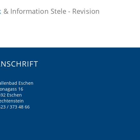
k
& Information Stele - Revision
ANSCHRIFT
allenbad Eschen
ronagass 16
492 Eschen
echtenstein
23 / 373 48 66