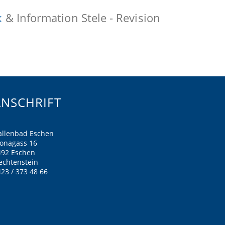
k
& Information Stele - Revision
ANSCHRIFT
allenbad Eschen
ronagass 16
492 Eschen
echtenstein
23 / 373 48 66