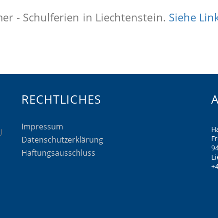
r - Schulferien in Liechtenstein.
Siehe Lin
RECHTLICHES
Impressum
H
F
Datenschutzerklärung
9
Haftungsausschluss
Li
+4