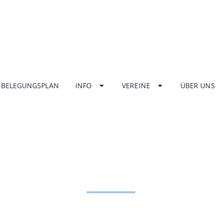
BELEGUNGSPLAN
INFO
VEREINE
ÜBER UNS
NGSZEITEN HA
ZENTRUM UNT
HOME
INFO
ÖFFNUNGSZEITEN