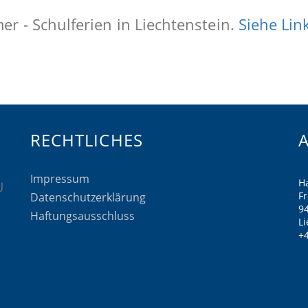
r - Schulferien in Liechtenstein.
Siehe Lin
RECHTLICHES
Impressum
H
F
Datenschutzerklärung
9
Haftungsausschluss
Li
+4