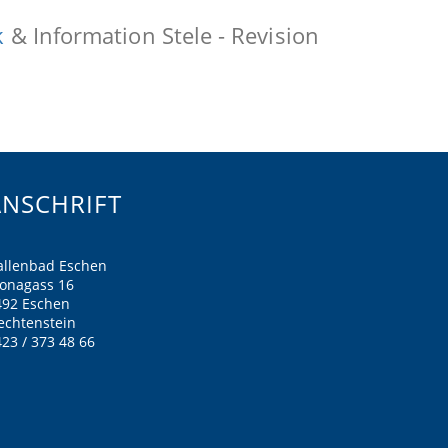
k
& Information Stele - Revision
ANSCHRIFT
allenbad Eschen
ronagass 16
492 Eschen
echtenstein
23 / 373 48 66