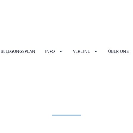
BELEGUNGSPLAN
INFO
VEREINE
ÜBER UNS
NGSZEITEN HA
ZENTRUM UNT
HOME
INFO
ÖFFNUNGSZEITEN