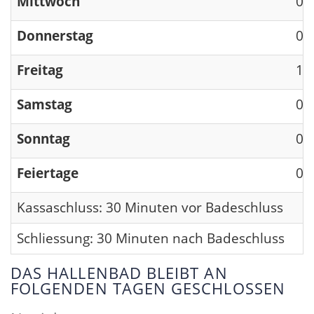
Mittwoch
09
Donnerstag
09
Freitag
13
Samstag
09
Sonntag
09
Feiertage
09
Kassaschluss: 30 Minuten vor Badeschluss
Schliessung: 30 Minuten nach Badeschluss
DAS HALLENBAD BLEIBT AN
FOLGENDEN TAGEN GESCHLOSSEN