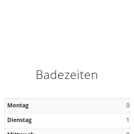
HOME
INFO
ÖFFNUNGSZEITEN
Badezeiten
Montag
09
Dienstag
13