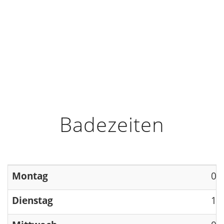
HOME
INFO
ÖFFNUNGSZEITEN
Badezeiten
Montag
09
Dienstag
13