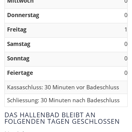
Mittwoch
09
Donnerstag
09
Freitag
13
Samstag
09
Sonntag
09
Feiertage
09
Kassaschluss: 30 Minuten vor Badeschluss
Schliessung: 30 Minuten nach Badeschluss
DAS HALLENBAD BLEIBT AN
FOLGENDEN TAGEN GESCHLOSSEN