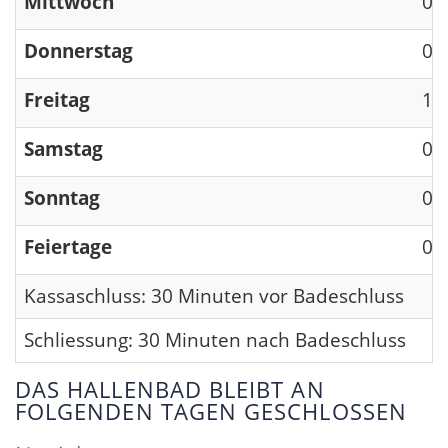
Mittwoch
09
Donnerstag
09
Freitag
13
Samstag
09
Sonntag
09
Feiertage
09
Kassaschluss: 30 Minuten vor Badeschluss
Schliessung: 30 Minuten nach Badeschluss
DAS HALLENBAD BLEIBT AN
FOLGENDEN TAGEN GESCHLOSSEN