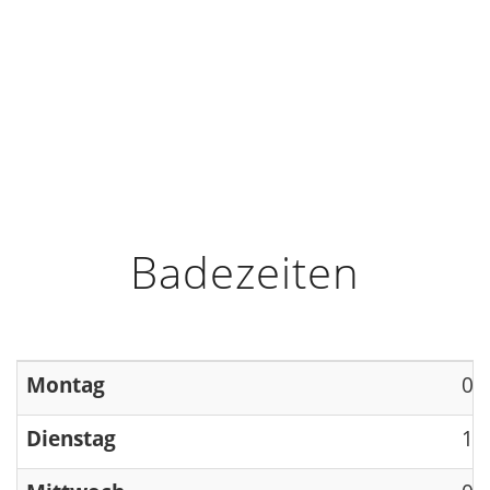
HOME
INFO
ÖFFNUNGSZEITEN
Badezeiten
Montag
09
Dienstag
13