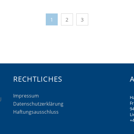
1
2
3
RECHTLICHES
Impressum
H
F
Datenschutzerklärung
9
Haftungsausschluss
Li
+4