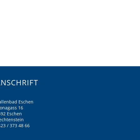
ANSCHRIFT
allenbad Eschen
ronagass 16
492 Eschen
echtenstein
23 / 373 48 66