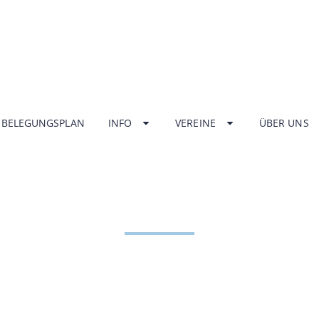
BELEGUNGSPLAN
INFO
VEREINE
ÜBER UNS
K DES HALLEN
HOME
ÜBER UNS
CHRONIK