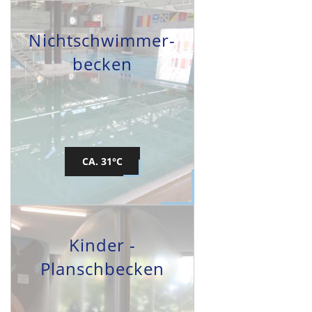
Nichtschwimmer-
becken
CA. 31°C
Kinder -
Planschbecken